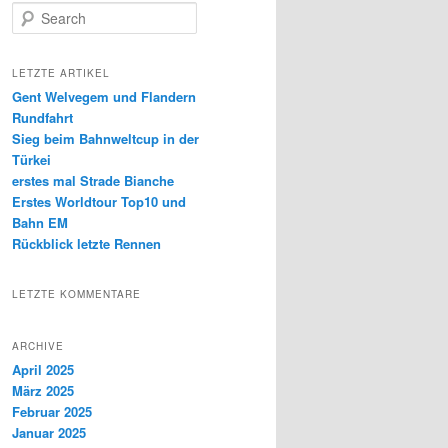
S
e
a
r
LETZTE ARTIKEL
c
Gent Welvegem und Flandern
h
Rundfahrt
Sieg beim Bahnweltcup in der
Türkei
erstes mal Strade Bianche
Erstes Worldtour Top10 und
Bahn EM
Rückblick letzte Rennen
LETZTE KOMMENTARE
ARCHIVE
April 2025
März 2025
Februar 2025
Januar 2025