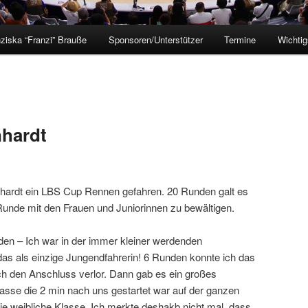
ziska “Franzi” Brauße
Sponsoren/Unterstützer
Termine
Wichtig
nhardt
enhardt ein LBS Cup Rennen gefahren. 20 Runden galt es
unde mit den Frauen und Juniorinnen zu bewältigen.
den – Ich war in der immer kleiner werdenden
das als einzige Jungendfahrerin! 6 Runden konnte ich das
ch den Anschluss verlor. Dann gab es ein großes
asse die 2 min nach uns gestartet war auf der ganzen
die weibliche Klasse. Ich merkte deshakb nicht mal, dass