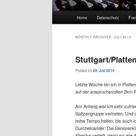
Main
Home
Datenschutz
Fran
menu
MONTHLY ARCHIVES:
JULI 2014
Stuttgart/Platte
Posted on
29. Juli 2014
Letzte Woche bin ich in Platt
auf der anspruchsvollen 2km R
Am Anfang war ich sehr zufrie
Spitzengruppe vertreten. Und 
hohe Tempo halten, bis auch i
Durcheinander: Die Seniorenkl
Strecke verteilt, geanuso wie 