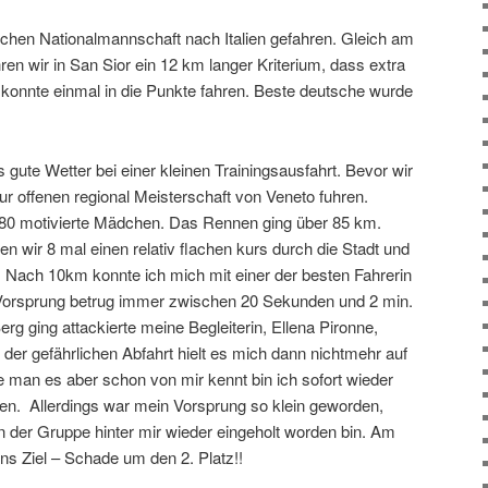
tschen Nationalmannschaft nach Italien gefahren. Gleich am
en wir in San Sior ein 12 km langer Kriterium, dass extra
h konnte einmal in die Punkte fahren. Beste deutsche wurde
ute Wetter bei einer kleinen Trainingsausfahrt. Bevor wir
 offenen regional Meisterschaft von Veneto fuhren.
 80 motivierte Mädchen. Das Rennen ging über 85 km.
en wir 8 mal einen relativ flachen kurs durch die Stadt und
 Nach 10km konnte ich mich mit einer der besten Fahrerin
 Vorsprung betrug immer zwischen 20 Sekunden und 2 min.
rg ging attackierte meine Begleiterin, Ellena Pironne,
 der gefährlichen Abfahrt hielt es mich dann nichtmehr auf
man es aber schon von mir kennt bin ich sofort wieder
ren. Allerdings war mein Vorsprung so klein geworden,
n der Gruppe hinter mir wieder eingeholt worden bin. Am
ns Ziel – Schade um den 2. Platz!!