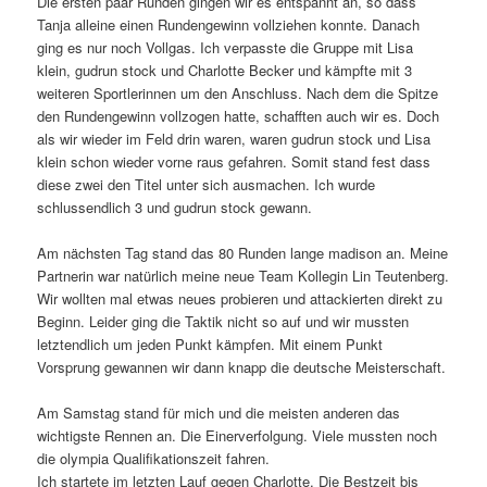
Die ersten paar Runden gingen wir es entspannt an, so dass
Tanja alleine einen Rundengewinn vollziehen konnte. Danach
ging es nur noch Vollgas. Ich verpasste die Gruppe mit Lisa
klein, gudrun stock und Charlotte Becker und kämpfte mit 3
weiteren Sportlerinnen um den Anschluss. Nach dem die Spitze
den Rundengewinn vollzogen hatte, schafften auch wir es. Doch
als wir wieder im Feld drin waren, waren gudrun stock und Lisa
klein schon wieder vorne raus gefahren. Somit stand fest dass
diese zwei den Titel unter sich ausmachen. Ich wurde
schlussendlich 3 und gudrun stock gewann.
Am nächsten Tag stand das 80 Runden lange madison an. Meine
Partnerin war natürlich meine neue Team Kollegin Lin Teutenberg.
Wir wollten mal etwas neues probieren und attackierten direkt zu
Beginn. Leider ging die Taktik nicht so auf und wir mussten
letztendlich um jeden Punkt kämpfen. Mit einem Punkt
Vorsprung gewannen wir dann knapp die deutsche Meisterschaft.
Am Samstag stand für mich und die meisten anderen das
wichtigste Rennen an. Die Einerverfolgung. Viele mussten noch
die olympia Qualifikationszeit fahren.
Ich startete im letzten Lauf gegen Charlotte. Die Bestzeit bis