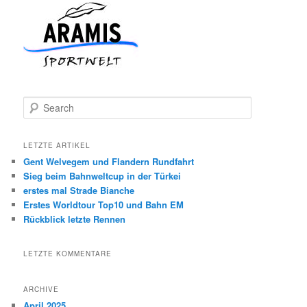
S
e
a
r
LETZTE ARTIKEL
c
Gent Welvegem und Flandern Rundfahrt
h
Sieg beim Bahnweltcup in der Türkei
erstes mal Strade Bianche
Erstes Worldtour Top10 und Bahn EM
Rückblick letzte Rennen
LETZTE KOMMENTARE
ARCHIVE
April 2025