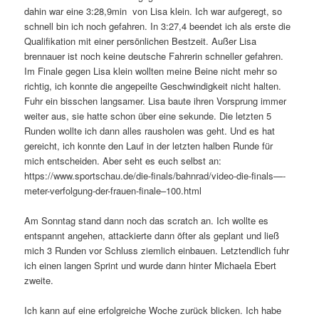
dahin war eine 3:28,9min von Lisa klein. Ich war aufgeregt, so
schnell bin ich noch gefahren. In 3:27,4 beendet ich als erste die
Qualifikation mit einer persönlichen Bestzeit. Außer Lisa
brennauer ist noch keine deutsche Fahrerin schneller gefahren.
Im Finale gegen Lisa klein wollten meine Beine nicht mehr so
richtig, ich konnte die angepeilte Geschwindigkeit nicht halten.
Fuhr ein bisschen langsamer. Lisa baute ihren Vorsprung immer
weiter aus, sie hatte schon über eine sekunde. Die letzten 5
Runden wollte ich dann alles rausholen was geht. Und es hat
gereicht, ich konnte den Lauf in der letzten halben Runde für
mich entscheiden. Aber seht es euch selbst an:
https://www.sportschau.de/die-finals/bahnrad/video-die-finals—-
meter-verfolgung-der-frauen-finale–100.html
Am Sonntag stand dann noch das scratch an. Ich wollte es
entspannt angehen, attackierte dann öfter als geplant und ließ
mich 3 Runden vor Schluss ziemlich einbauen. Letztendlich fuhr
ich einen langen Sprint und wurde dann hinter Michaela Ebert
zweite.
Ich kann auf eine erfolgreiche Woche zurück blicken. Ich habe