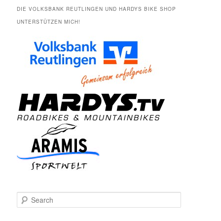
DIE VOLKSBANK REUTLINGEN UND HARDYS BIKE SHOP
UNTERSTÜTZEN MICH!
S
e
a