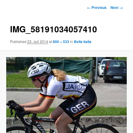
Image
← Previous
Next →
navigation
IMG_58191034057410
Published
23. Juli 2014
at
800 × 533
in
Bella Italia