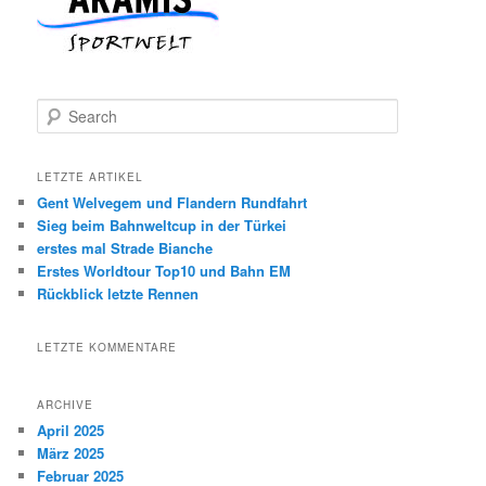
S
e
a
r
LETZTE ARTIKEL
c
Gent Welvegem und Flandern Rundfahrt
h
Sieg beim Bahnweltcup in der Türkei
erstes mal Strade Bianche
Erstes Worldtour Top10 und Bahn EM
Rückblick letzte Rennen
LETZTE KOMMENTARE
ARCHIVE
April 2025
März 2025
Februar 2025