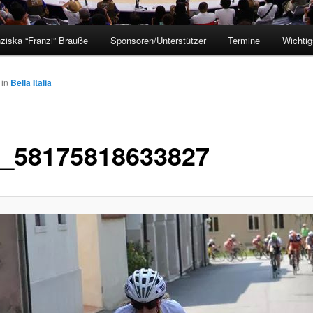
ziska “Franzi” Brauße
Sponsoren/Unterstützer
Termine
Wichtig
in
Bella Italia
_58175818633827