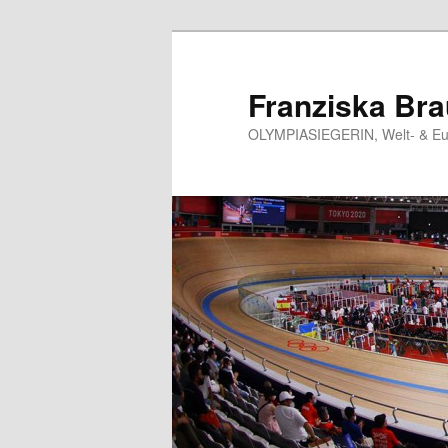
Skip
to
primary
Franziska Br
content
OLYMPIASIEGERIN, Welt- & Eur