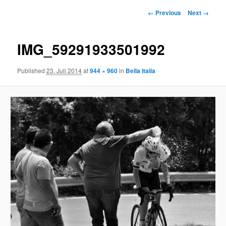
Image
← Previous
Next →
navigation
IMG_59291933501992
Published
23. Juli 2014
at
944 × 960
in
Bella Italia