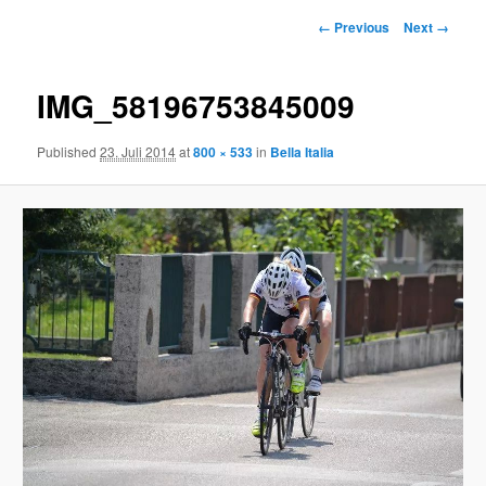
Image
← Previous
Next →
navigation
IMG_58196753845009
Published
23. Juli 2014
at
800 × 533
in
Bella Italia