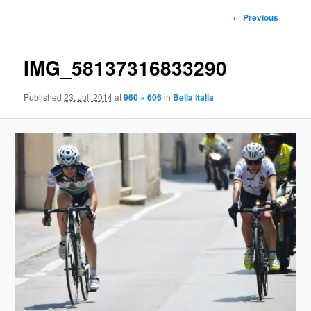
Image
← Previous
navigation
IMG_58137316833290
Published
23. Juli 2014
at
960 × 606
in
Bella Italia