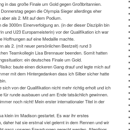
ng in das große Finale um Gold gegen Großbritannien.
m Donnerstag gegen die Olympia Sieger allerdings eher
 aber als 2. Mit auf dem Podium.
 die 3000m Einerverfolgung an. (in der dieser Disziplin bin
rin und U23 Europameisterin) vor der Qualifikation ich war
ße Hoffnungen auf eine Medaille machte.
nn als 2. (mit neuer persönlichen Bestzeit) rund 3
chen Teamkollegin Lisa Brennauer beenden. Somit hatten
ngssituation: ein deutsches Finale um Gold.
 Risiko: baute einen dickeren Gang drauf und legte mich auf
. Immer mit dem Hintergedanken dass ich Silber sicher hatte
bin.
sich von der Qualifikation nicht mehr richtig erholt und ich
e für runde ausbauen und am Ende tatsächlich gewinnen.
immer noch nicht! Mein erster internationaler Titel in der
sa klein im Madison gestartet. Es war ihr erstes
, daher hat sie erstmal viel gelernt in dem Rennen und wir
cht ganz unseren Erwartungen gerecht werden. Allerdings