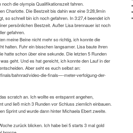
 noch die olympia Qualifikationszeit fahren.
gen Charlotte. Die Bestzeit bis dahin war eine 3:28,9min
gt, so schnell bin ich noch gefahren. In 3:27,4 beendet ich
 einer persönlichen Bestzeit. Außer Lisa brennauer ist noch
ler gefahren.
ten meine Beine nicht mehr so richtig, ich konnte die
ht halten. Fuhr ein bisschen langsamer. Lisa baute ihren
ie hatte schon über eine sekunde. Die letzten 5 Runden
 was geht. Und es hat gereicht, ich konnte den Lauf in der
entscheiden. Aber seht es euch selbst an:
finals/bahnrad/video-die-finals—-meter-verfolgung-der-
s scratch an. Ich wollte es entspannt angehen,
lant und ließ mich 3 Runden vor Schluss ziemlich einbauen.
ngen Sprint und wurde dann hinter Michaela Ebert zweite.
 Woche zurück blicken. Ich habe bei 5 starts 3 mal gold
al bronze.