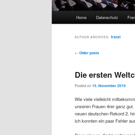
Main
Home
Datenschutz
Fran
menu
franzi
AUTHOR ARCHIVES:
Post
←
Older posts
navigation
Die ersten Welt
Posted on
15. November 2019
Wie viele vielleicht mitbekomm
unseren Frauen 4rer ganz gut.
neuen deutschen Rekord 2. hin
ich konnten ein paar Fehler a