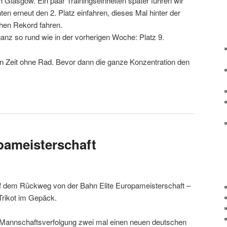
h Glasgow. Ein paar Trainingseinheiten später fuhren wir
en erneut den 2. Platz einfahren, dieses Mal hinter der
chen Rekord fahren.
ganz so rund wie in der vorherigen Woche: Platz 9.
hen Zeit ohne Rad. Bevor dann die ganze Konzentration den
pameisterschaft
uf dem Rückweg von der Bahn Elite Europameisterschaft –
Trikot im Gepäck.
r Mannschaftsverfolgung zwei mal einen neuen deutschen