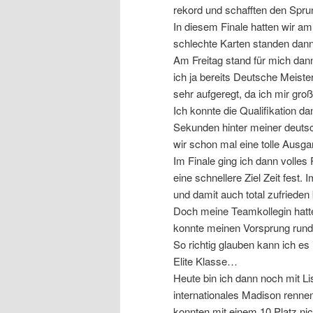
rekord und schafften den Spru
In diesem Finale hatten wir a
schlechte Karten standen dann
Am Freitag stand für mich dann
ich ja bereits Deutsche Meiste
sehr aufgeregt, da ich mir gro
Ich konnte die Qualifikation da
Sekunden hinter meiner deuts
wir schon mal eine tolle Ausga
Im Finale ging ich dann volles
eine schnellere Ziel Zeit fest
und damit auch total zufrieden 
Doch meine Teamkollegin hatte 
konnte meinen Vorsprung rund
So richtig glauben kann ich es 
Elite Klasse…
Heute bin ich dann noch mit Li
internationales Madison rennen
konnten mit einem 10 Platz ni