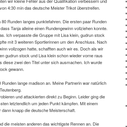
ten wir kleine Fehler aus der Qualifikation verbessern und
 von 4:30 min das deutsche Meister Trikot überstreifen.
n 80 Runden langes punktefahren. Die ersten paar Runden
 dass Tanja alleine einen Rundengewinn vollziehen konnte.
s. Ich verpasste die Gruppe mit Lisa klein, gudrun stock
fte mit 3 weiteren Sportlerinnen um den Anschluss. Nach
nn vollzogen hatte, schafften auch wir es. Doch als wir
ren gudrun stock und Lisa klein schon wieder vorne raus
s diese zwei den Titel unter sich ausmachen. Ich wurde
stock gewann.
 Runden lange madison an. Meine Partnerin war natürlich
 Teutenberg.
obieren und attackierten direkt zu Beginn. Leider ging die
ssten letztendlich um jeden Punkt kämpfen. Mit einem
 dann knapp die deutsche Meisterschaft.
d die meisten anderen das wichtigste Rennen an. Die