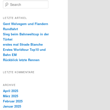
S
e
a
r
LETZTE ARTIKEL
c
Gent Welvegem und Flandern
h
Rundfahrt
Sieg beim Bahnweltcup in der
Türkei
erstes mal Strade Bianche
Erstes Worldtour Top10 und
Bahn EM
Rückblick letzte Rennen
LETZTE KOMMENTARE
ARCHIVE
April 2025
März 2025
Februar 2025
Januar 2025