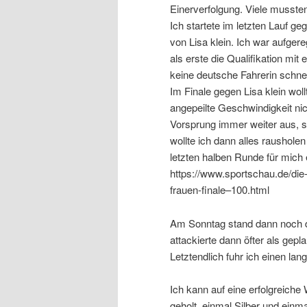
Einerverfolgung. Viele mussten
Ich startete im letzten Lauf ge
von Lisa klein. Ich war aufgere
als erste die Qualifikation mit
keine deutsche Fahrerin schnel
Im Finale gegen Lisa klein woll
angepeilte Geschwindigkeit nic
Vorsprung immer weiter aus, s
wollte ich dann alles rausholen
letzten halben Runde für mich 
https://www.sportschau.de/die-
frauen-finale–100.html
Am Sonntag stand dann noch da
attackierte dann öfter als gep
Letztendlich fuhr ich einen la
Ich kann auf eine erfolgreiche
geholt, einmal Silber und einm