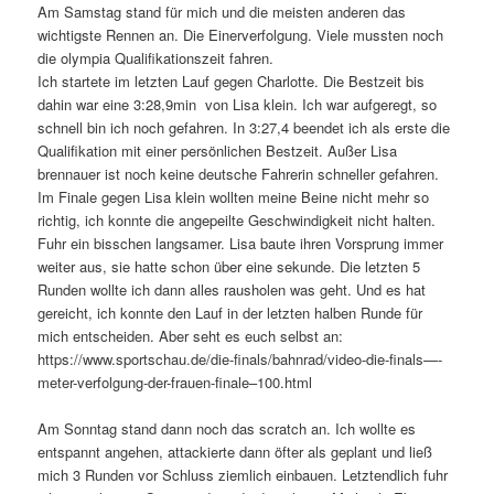
Am Samstag stand für mich und die meisten anderen das
wichtigste Rennen an. Die Einerverfolgung. Viele mussten noch
die olympia Qualifikationszeit fahren.
Ich startete im letzten Lauf gegen Charlotte. Die Bestzeit bis
dahin war eine 3:28,9min von Lisa klein. Ich war aufgeregt, so
schnell bin ich noch gefahren. In 3:27,4 beendet ich als erste die
Qualifikation mit einer persönlichen Bestzeit. Außer Lisa
brennauer ist noch keine deutsche Fahrerin schneller gefahren.
Im Finale gegen Lisa klein wollten meine Beine nicht mehr so
richtig, ich konnte die angepeilte Geschwindigkeit nicht halten.
Fuhr ein bisschen langsamer. Lisa baute ihren Vorsprung immer
weiter aus, sie hatte schon über eine sekunde. Die letzten 5
Runden wollte ich dann alles rausholen was geht. Und es hat
gereicht, ich konnte den Lauf in der letzten halben Runde für
mich entscheiden. Aber seht es euch selbst an:
https://www.sportschau.de/die-finals/bahnrad/video-die-finals—-
meter-verfolgung-der-frauen-finale–100.html
Am Sonntag stand dann noch das scratch an. Ich wollte es
entspannt angehen, attackierte dann öfter als geplant und ließ
mich 3 Runden vor Schluss ziemlich einbauen. Letztendlich fuhr