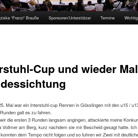
ziska “Franzi” Brauße
Sponsoren/Unterstützer
Termine
Wichtig
erstuhl-Cup und wieder Mal
dessichtung
. Mai war ein Interstuhl-cup Rennen in Gösslingen mit den u15 / u1
Runden galt es zu fahren.
ir die ersten 3 Runden langsam angingen, attackierte meine Konkur
 Vollmer am Berg, kurz nachdem sie mir Bescheid gesagt hatte. Ich 
 konnten dem Tempo nicht folgen und so fuhren wir Zwei mit deutlic