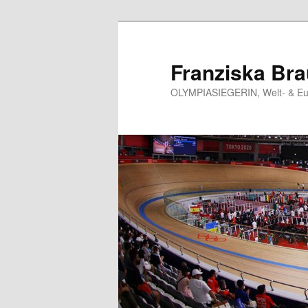
Skip
to
primary
Franziska Br
content
OLYMPIASIEGERIN, Welt- & Eur