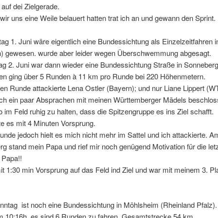
auf dei Zielgerade.
r uns eine Weile belauert hatten trat ich an und gewann den Sprint.
 1. Juni wäre eigentlich eine Bundessichtung als Einzelzeitfahren i
n) gewesen. wurde aber leider wegen Überschwemmung abgesagt.
g 2. Juni war dann wieder eine Bundessichtung Straße in Sonneberg
n ging über 5 Runden à 11 km pro Runde bei 220 Höhenmetern.
ten Runde attackierte Lena Ostler (Bayern); und nur Liane Lippert (
ach ein paar Absprachen mit meinen Württemberger Mädels beschloss
im Feld ruhig zu halten, dass die Spitzengruppe es ins Ziel schafft.
te es mit 4 Minuten Vorsprung.
Runde jedoch hielt es mich nicht mehr im Sattel und ich attackierte. A
g stand mein Papa und rief mir noch genügend Motivation für die le
 Papa!!
t 1:30 min Vorsprung auf das Feld ind Ziel und war mit meinem 3. Pl
nntag ist noch eine Bundessichtung in Möhlsheim (Rheinland Pfalz).
um 10:16h, es sind 6 Runden zu fahren, Gesamtstrecke 54 km.