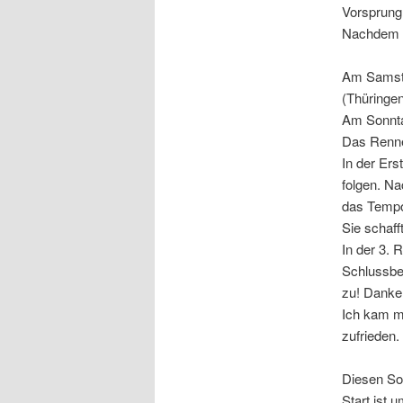
Vorsprung 
Nachdem wi
Am Samstag
(Thüringe
Am Sonnta
Das Renne
In der Ers
folgen. N
das Tempo 
Sie schaff
In der 3. 
Schlussber
zu! Danke
Ich kam mi
zufrieden.
Diesen So
Start ist 