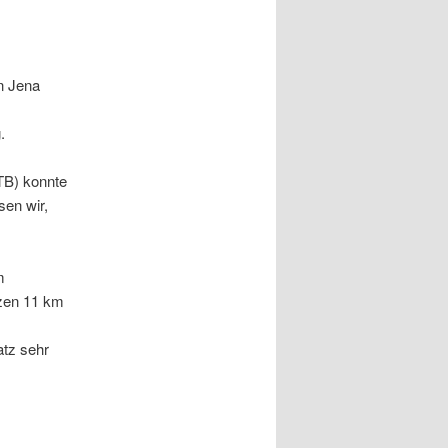
n Jena
.
WTB) konnte
en wir,
m
tzen 11 km
atz sehr