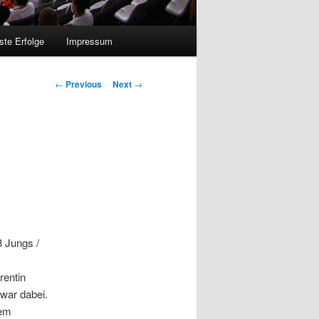
ste Erfolge
Impressum
Post
←
Previous
Next
→
navigation
3 Jungs /
rentin
war dabei.
hem