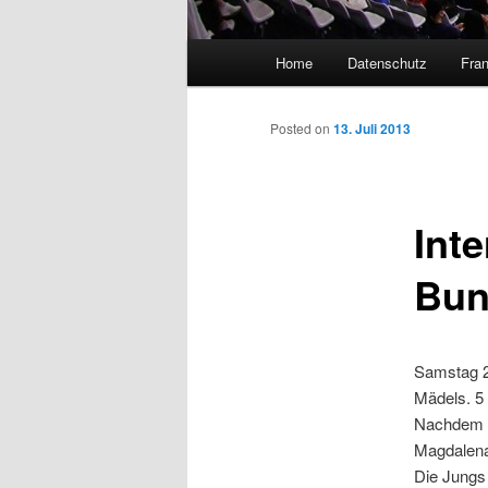
Main
Home
Datenschutz
Fran
menu
Posted on
13. Juli 2013
Int
Bun
Samstag 25
Mädels. 5 
Nachdem w
Magdalena
Die Jungs