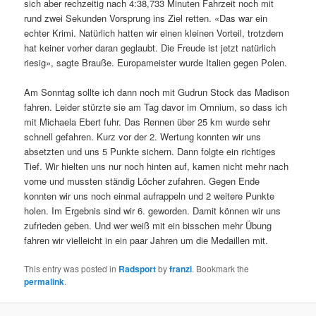
sich aber rechzeitig nach 4:38,733 Minuten Fahrzeit noch mit
rund zwei Sekunden Vorsprung ins Ziel retten. «Das war ein
echter Krimi. Natürlich hatten wir einen kleinen Vorteil, trotzdem
hat keiner vorher daran geglaubt. Die Freude ist jetzt natürlich
riesig», sagte Brauße. Europameister wurde Italien gegen Polen.
Am Sonntag sollte ich dann noch mit Gudrun Stock das Madison
fahren. Leider stürzte sie am Tag davor im Omnium, so dass ich
mit Michaela Ebert fuhr. Das Rennen über 25 km wurde sehr
schnell gefahren. Kurz vor der 2. Wertung konnten wir uns
absetzten und uns 5 Punkte sichern. Dann folgte ein richtiges
Tief. Wir hielten uns nur noch hinten auf, kamen nicht mehr nach
vorne und mussten ständig Löcher zufahren. Gegen Ende
konnten wir uns noch einmal aufrappeln und 2 weitere Punkte
holen. Im Ergebnis sind wir 6. geworden. Damit können wir uns
zufrieden geben. Und wer weiß mit ein bisschen mehr Übung
fahren wir vielleicht in ein paar Jahren um die Medaillen mit.
This entry was posted in
Radsport
by
franzi
. Bookmark the
permalink
.