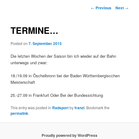
Post
←
Previous
Next
→
navigation
TERMINE…
Posted on
7. September 2015
Die letzten Wochen der Saison bin ich wieder auf der Bahn
unterwegs und zwar:
18./19.09 in Öschelbronn bei der Baden Württembergiscchen
Meisterschaft
25.-27.09 in Frankfurt Oder Bei der Bundessichtung
This entry was posted in
Radsport
by
franzi
. Bookmark the
permalink
.
Proudly powered by WordPress