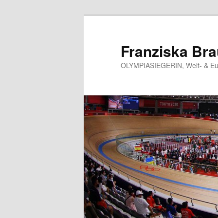
Skip
to
primary
Franziska Br
content
OLYMPIASIEGERIN, Welt- & Eur