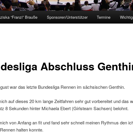
ziska “Franzi” Brauße
Sponsoren/Unterstützer
Termine
Wichtig
desliga Abschluss Genthi
gust war das letzte Bundesliga Rennen im sächsischen Genthin.
mich auf dieses 20 km lange Zeitfahren sehr gut vorbereitet und das 
tz 8 Sekunden hinter Michaela Ebert (Girlsteam Sachsen) belohnt.
 mich von Anfang an fit und fand sehr schnell meinen Rythmus den ic
 Rennen halten konnte.