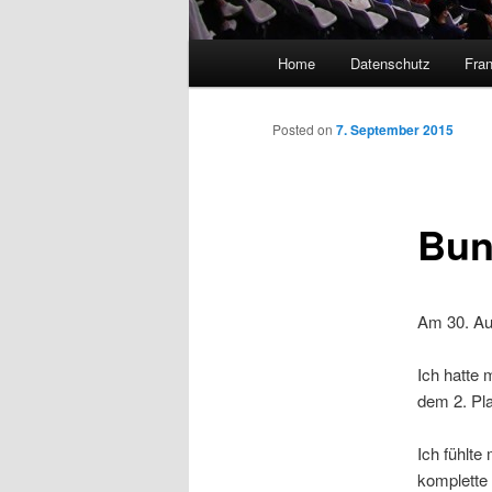
Main
Home
Datenschutz
Fran
menu
Posted on
7. September 2015
Bun
Am 30. Au
Ich hatte 
dem 2. Pla
Ich fühlte
komplette