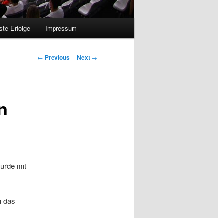
ste Erfolge
Impressum
Post
←
Previous
Next
→
navigation
n
wurde mit
h das