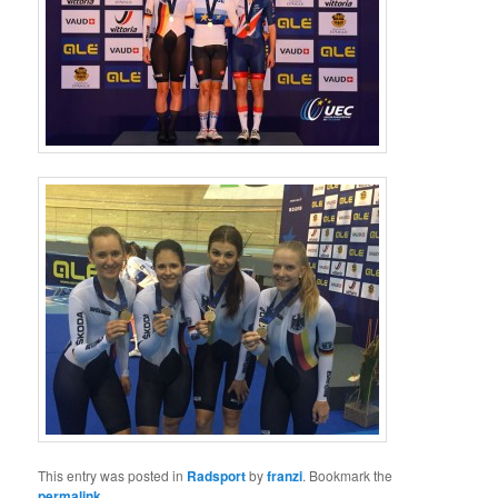
This entry was posted in
Radsport
by
franzi
. Bookmark the
permalink
.