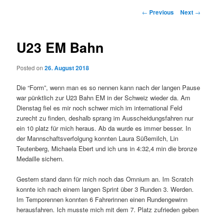
Post
←
Previous
Next
→
navigation
U23 EM Bahn
Posted on
26. August 2018
Die “Form”, wenn man es so nennen kann nach der langen Pause
war pünktlich zur U23 Bahn EM in der Schweiz wieder da. Am
Dienstag fiel es mir noch schwer mich im international Feld
zurecht zu finden, deshalb sprang im Ausscheidungsfahren nur
ein 10 platz für mich heraus. Ab da wurde es immer besser. In
der Mannschaftsverfolgung konnten Laura Süßemilch, Lin
Teutenberg, Michaela Ebert und ich uns in 4:32,4 min die bronze
Medaille sichern.
Gestern stand dann für mich noch das Omnium an. Im Scratch
konnte ich nach einem langen Sprint über 3 Runden 3. Werden.
Im Temporennen konnten 6 Fahrerinnen einen Rundengewinn
herausfahren. Ich musste mich mit dem 7. Platz zufrieden geben